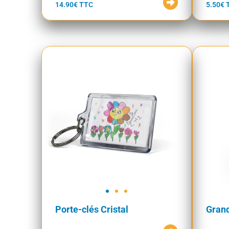
14.90€ TTC
5.50€ 
Porte-clés Cristal
Gran