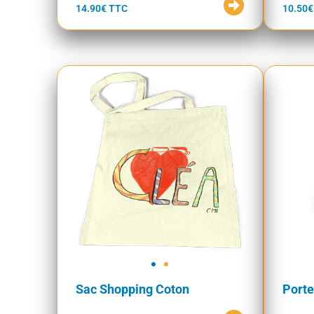
14.90€ TTC
10.50€
Sac Shopping Coton
Port