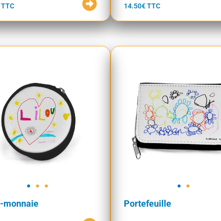
 TTC
14.50€ TTC
e-monnaie
Portefeuille