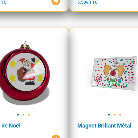
TTC
5.50€ TTC
 de No
ël
Magnet Brillant Métal