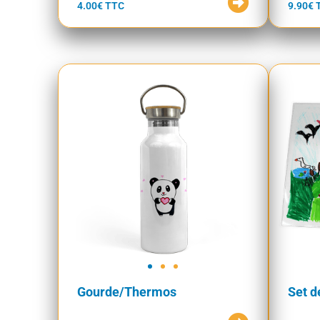
4.00€ TTC
9.90€ 
Gourde/Thermos
Set d