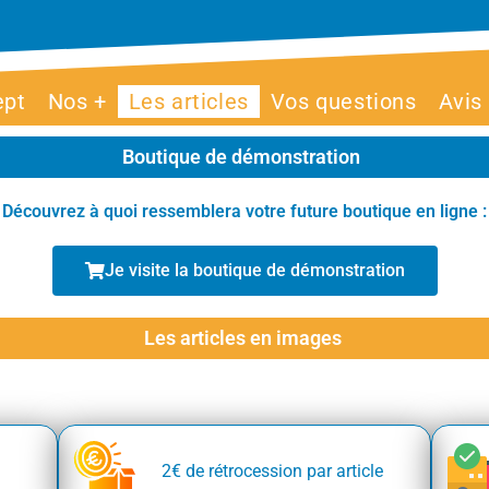
ept
Nos +
Les articles
Vos questions
Avis
Boutique de démonstration
Découvrez à quoi ressemblera votre future boutique en ligne :
Je visite la boutique de démonstration
Les articles en images
2€ de rétrocession par article