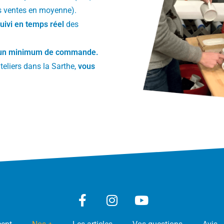
s ventes en moyenne).
suivi en temps réel
des
Aucun minimum de commande.
teliers dans la Sarthe,
vous