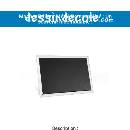
Menu
Magnet Brillant Métal Personnalisé : Un
souvenir indémodable !
Description :