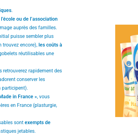
tiques
.
l’école ou de l’association
e image auprès des familles.
nitial puisse sembler plus
en trouvez encore),
les coûts à
 gobelets réutilisables une
s retrouverez rapidement des
dorent conserver les
participent).
Made in France »
, vous
ières en France (plasturgie,
isables sont
exempts de
stiques jetables.