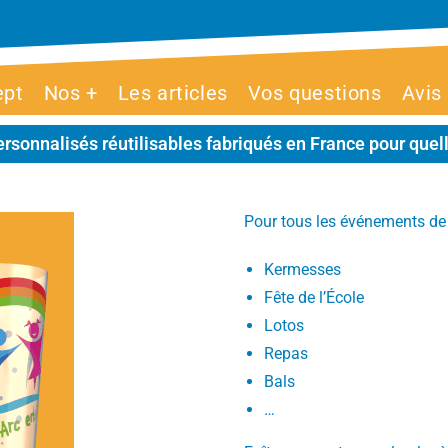
ept
Nos +
Les articles
Vos questions
Avis
rsonnalisés réutilisables fabriqués en France pour quel
Pour tous les événements de 
Kermesses
Fête de l’École
Lotos
Repas
Bals
…