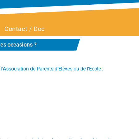
Contact / Doc
les occasions ?
l’
A
ssociation de
P
arents d’
É
lèves ou de l’École :